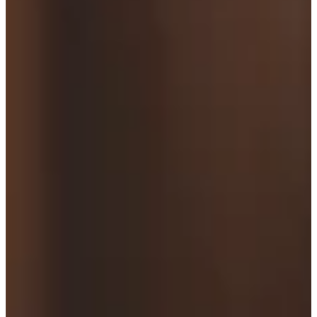
Na escola
Na família
Colunas
Conteúdos
Colecionáveis
Cursos On line
E-Books
Eventos