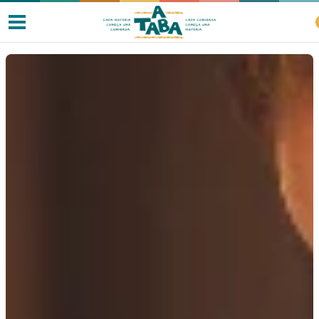
Livros
Resenhas
Clube de Leitores
Listas
Como ler?