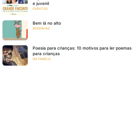
e juvenil
EVENTOS
Bem lá no alto
RESENHAS
Poesia para crianças: 10 motivos para ler poemas
para crianças
NA FAMÍLIA
18 livros de história infantil para rir e se divertir
RESENHAS
O meu pé de laranja lima
SE EMOCIONAR
Resenha: Ana Z. Aonde Vai Você?
VIAJAR PARA MUNDOS FANTÁSTICOS