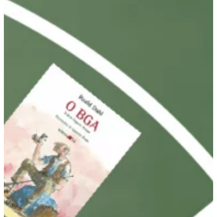
Na escola
Na família
Colunas
Conteúdos
Colecionáveis
Cursos On line
E-Books
Eventos