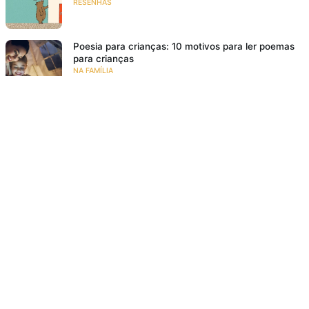
RESENHAS
Poesia para crianças: 10 motivos para ler poemas
para crianças
NA FAMÍLIA
18 livros de história infantil para rir e se divertir
RESENHAS
O meu pé de laranja lima
SE EMOCIONAR
Resenha: Ana Z. Aonde Vai Você?
VIAJAR PARA MUNDOS FANTÁSTICOS