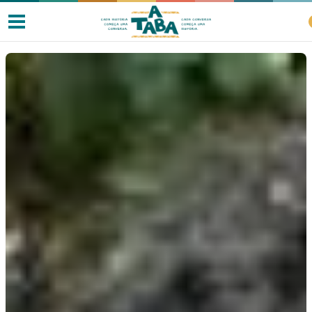
Livros
Resenhas
Clube de Leitores
Listas
Como ler?