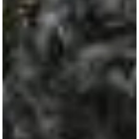
Na escola
Na família
Colunas
Conteúdos
Colecionáveis
Cursos On line
E-Books
Eventos