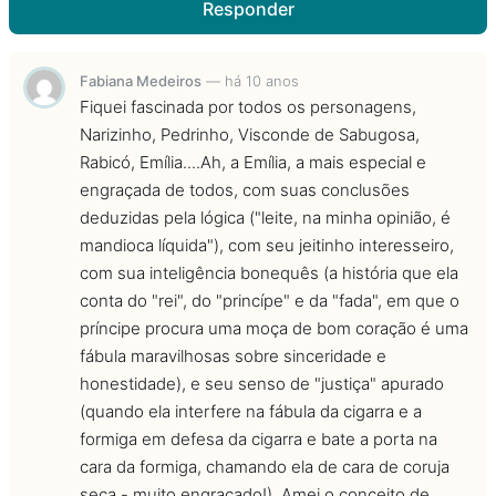
Responder
Fabiana Medeiros
—
há 10 anos
Fiquei fascinada por todos os personagens,
Narizinho, Pedrinho, Visconde de Sabugosa,
Rabicó, Emília....Ah, a Emília, a mais especial e
engraçada de todos, com suas conclusões
deduzidas pela lógica ("leite, na minha opinião, é
mandioca líquida"), com seu jeitinho interesseiro,
com sua inteligência bonequês (a história que ela
conta do "rei", do "princípe" e da "fada", em que o
príncipe procura uma moça de bom coração é uma
fábula maravilhosas sobre sinceridade e
honestidade), e seu senso de "justiça" apurado
(quando ela interfere na fábula da cigarra e a
formiga em defesa da cigarra e bate a porta na
cara da formiga, chamando ela de cara de coruja
seca - muito engraçado!). Amei o conceito de