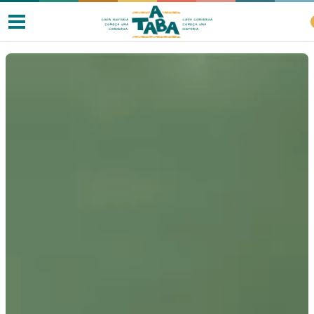
Livros
Resenhas
Clube de Leitores
Listas
Como ler?