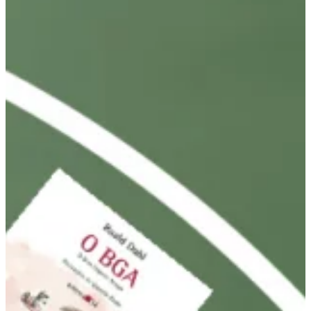
Na escola
Na família
Colunas
Conteúdos
Colecionáveis
Cursos On line
E-Books
Eventos