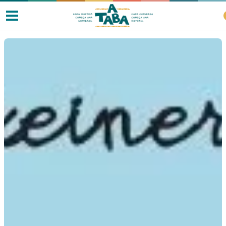
Livros
Resenhas
Clube de Leitores
Listas
Como ler?