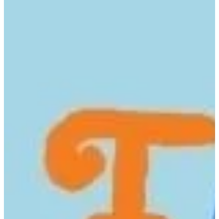
Na escola
Na família
Colunas
Conteúdos
Colecionáveis
Cursos On line
E-Books
Eventos