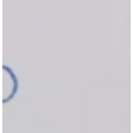
Na escola
Na família
Colunas
Conteúdos
Colecionáveis
Cursos On line
E-Books
Eventos