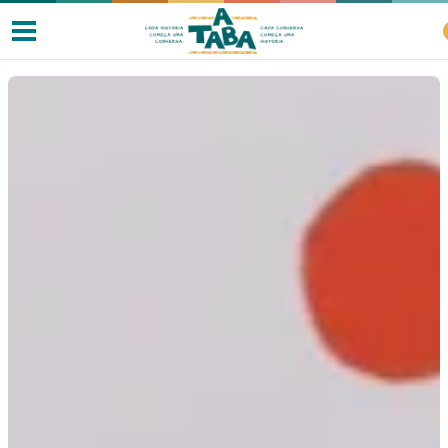
Livros
Resenhas
Clube de Leitores
Listas
Como ler?