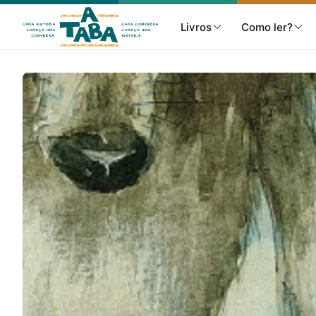
Livros
Como ler?
Livros
Resenhas
Clube de Leitores
Listas
Como ler?