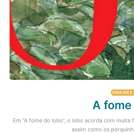
Podcast
Assine
Taba na Escola
PARA RIR E 
A fome 
Em “A fome do lobo”, o lobo acorda com muita f
assim como os porquinh