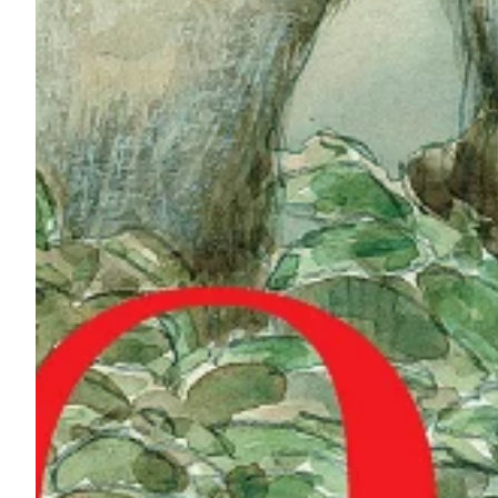
Na escola
Na família
Colunas
Conteúdos
Colecionáveis
Cursos On line
E-Books
Eventos