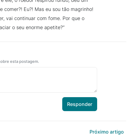
e ele, o roedor respirou fundo, deu um
me comer?! Eu?! Mas eu sou tão magrinho!
r, vai continuar com fome. Por que o
aciar o seu enorme apetite?”
 sobre esta postagem.
Responder
Próximo artigo