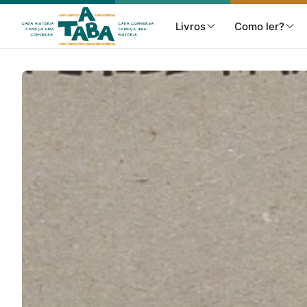
Livros
Como ler?
Livros
Resenhas
Clube de Leitores
Listas
Como ler?