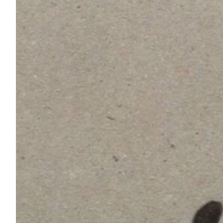
Na escola
Na família
Colunas
Conteúdos
Colecionáveis
Cursos On line
E-Books
Eventos