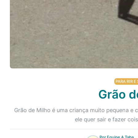
Podcast
Assine
Taba na Escola
PARA RIR E 
Grão d
Grão de Milho é uma criança muito pequena e c
ele quer sair e fazer coi
Por Equipe A Taba