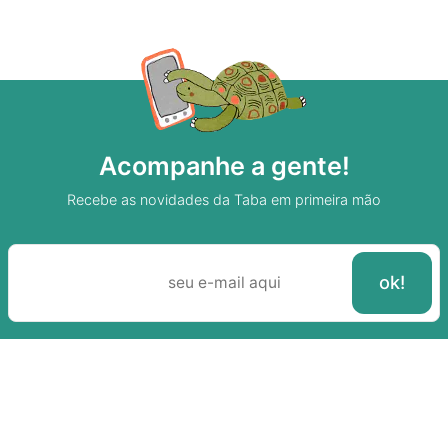
Acompanhe a gente!
Recebe as novidades da Taba em primeira mão
Sobre A Taba