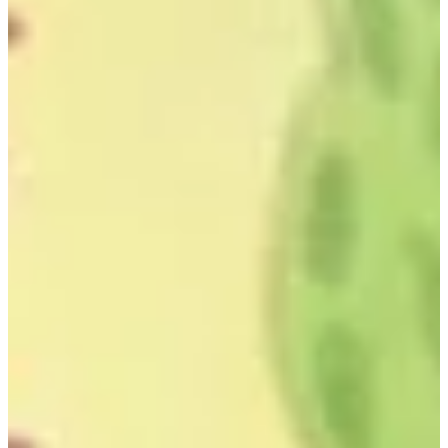
Na escola
Na família
Colunas
Conteúdos
Colecionáveis
Cursos On line
E-Books
Eventos