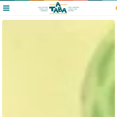
Livros
Resenhas
Clube de Leitores
Listas
Como ler?