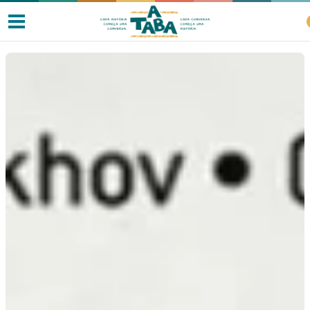
Livros
Resenhas
Clube de Leitores
Listas
Como ler?