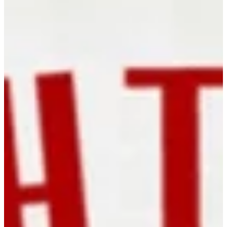
Na escola
Na família
Colunas
Conteúdos
Colecionáveis
Cursos On line
E-Books
Eventos