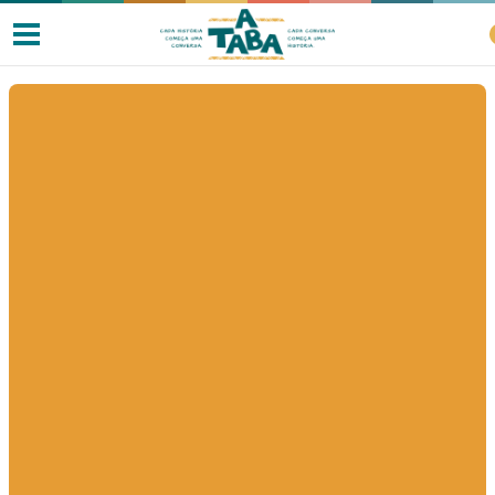
Livros
Resenhas
Clube de Leitores
Listas
Como ler?