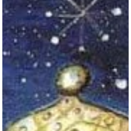
Na escola
Na família
Colunas
Conteúdos
Colecionáveis
Cursos On line
E-Books
Eventos