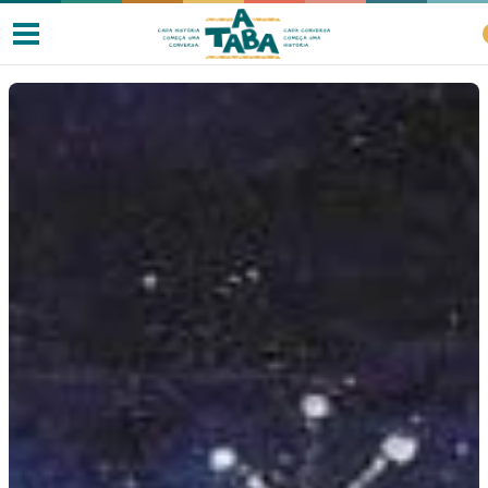
Livros
Resenhas
Clube de Leitores
Listas
Como ler?