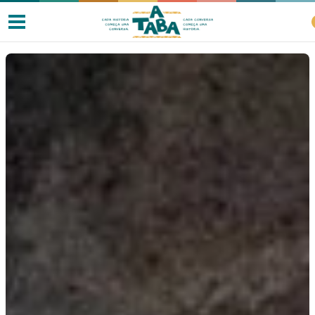
Livros
Resenhas
Clube de Leitores
Listas
Como ler?