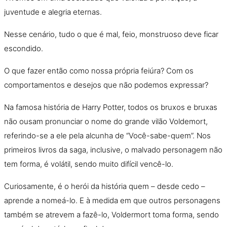
juventude e alegria eternas.
Nesse cenário, tudo
o
que é mal, feio, monstruoso deve ficar
escondido.
O
que fazer entã
o
como nossa própria feiúra? Com os
comportamentos e desejos que nã
o
podemos expressar?
Na famosa história de Harry Potter, todos os bruxos e bruxas
nã
o
ousam pronunciar
o
nome do grande vilã
o
Voldemort,
referindo-se a ele pela alcunha de “Você-sabe-quem”. Nos
primeiros livros da saga, inclusive,
o
malvado personagem nã
o
tem forma, é volátil, sendo muito difícil vencê-lo.
Curiosamente, é
o
herói da história quem – desde cedo –
aprende a nomeá-lo. E à medida em que outros personagens
também se atrevem a fazê-lo, Voldermort toma forma, sendo