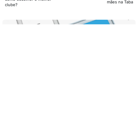
mães na Taba
clube?
Mais vistos
18 parlendas para brincar em casa ou na escola
SEM CATEGORIA
Livros infantis grátis!
E-BOOKS