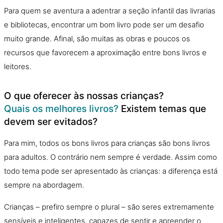
Para quem se aventura a adentrar a seçã
o
infantil
das livrarias
e bibliotecas, encontrar um bom livro pode ser um desafio
muito grande. Afinal, sã
o
muitas as obras e poucos os
recursos que favorecem a aproximaçã
o
entre bons livros e
leitores.
O
que oferecer às nossas crianças?
Quais os melhores livros?
Existem temas que
devem ser evitados?
Para mim, todos os bons livros para crianças sã
o
bons livros
para adultos.
O
contrário nem sempre é verdade. Assim como
todo tema pode ser apresentado às crianças: a diferença está
sempre na abordagem.
Crianças – prefiro sempre
o
plural – sã
o
seres extremamente
sensíveis e inteligentes, capazes de sentir e apreender
o