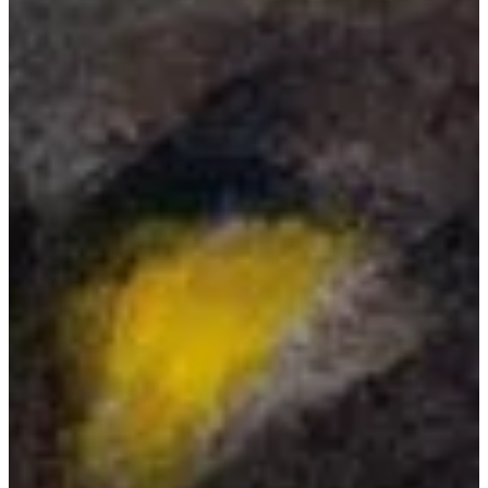
Na escola
Na família
Colunas
Conteúdos
Colecionáveis
Cursos On line
E-Books
Eventos