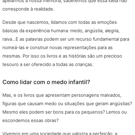
apelarmos à nossa memória, saberemos que essa ideia nã
o
corresponde à realidade.
Desde que nascemos, lidamos com todas as emoções
básicas da experiência humana:
medo
, angústia, alegria,
raiva…E as palavras podem ser um recurso fundamental para
nomeá-las e construir novas representações para as
mesmas. Por isso os livros e as histórias sã
o
um precioso
tesouro a ser oferecido a todas as crianças.
Como lidar com o medo infantil?
Mas, e os livros que apresentam personagens malvados,
figuras que causam
medo
ou situações que geram angústias?
Mesmo eles podem ser bons para os pequenos? Lemos ou
escondemos essas obras?
Vivemos em uma sociedade que valoriza a perfeiçã
o
, a