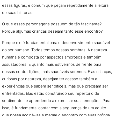
essas figuras, é comum que peçam repetidamente a leitura
de suas histórias.
O
que esses personagens possuem de tã
o
fascinante?
Porque algumas crianças desejam tanto esse encontro?
Porque ele é fundamental para
o
desenvolvimento saudável
do ser humano. Todos temos nossas sombras. A natureza
humana é composta por aspectos amorosos e também
assustadores. E quanto mais estivermos de frente para
nossas contradições, mais saudáveis seremos. E as crianças,
curiosas por natureza, desejam ter acesso também a
experiências que sabem ser difíceis, mas que precisam ser
enfrentadas. Elas estã
o
construindo seu repertório de
sentimentos e aprendendo a expressar suas emoções. Para
isso, é fundamental contar com a segurança de um adulto
que possa acolhê-las e mediar
o
encontro com suas própria