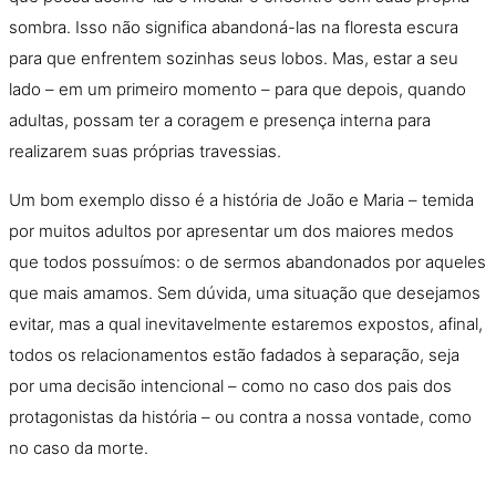
sombra. Isso nã
o
significa abandoná-las na floresta escura
para que enfrentem sozinhas seus lobos. Mas, estar a seu
lado – em um primeiro momento – para que depois, quando
adultas, possam ter a coragem e presença interna para
realizarem suas próprias travessias.
Um bom exemplo disso é a história de Joã
o
e Maria – temida
por muitos adultos por apresentar um dos maiores medos
que todos possuímos:
o
de sermos abandonados por aqueles
que mais amamos. Sem dúvida, uma situaçã
o
que desejamos
evitar, mas a qual inevitavelmente estaremos expostos, afinal,
todos os relacionamentos estã
o
fadados à separaçã
o
, seja
por uma decisã
o
intencional – como no caso dos pais dos
protagonistas da história – ou contra a nossa vontade, como
no caso da morte.