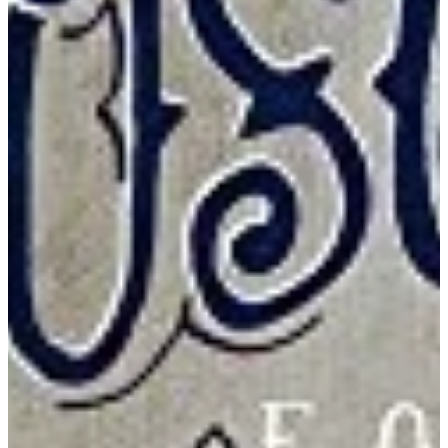
Na escola
Na família
Colunas
Conteúdos
Colecionáveis
Cursos On line
E-Books
Eventos