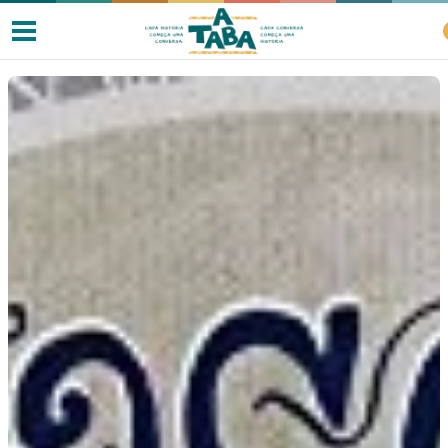
Livros
Resenhas
Clube de Leitores
Listas
Como ler?