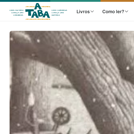
Livros
Como ler?
Livros
Resenhas
Clube de Leitores
Listas
Como ler?