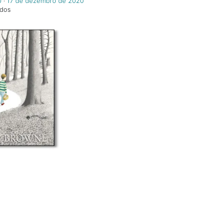
0
‧
17 de dezembro de 2020
ndos