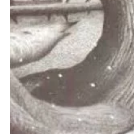
Na escola
Na família
Colunas
Conteúdos
Colecionáveis
Cursos On line
E-Books
Eventos