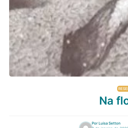
Podcast
Assine
Taba na Escola
RESE
Na fl
Por Luisa Setton