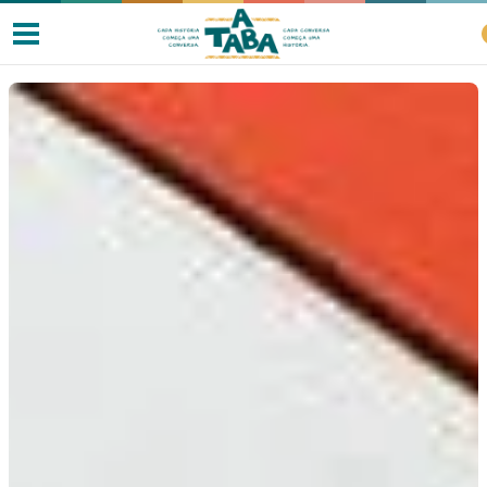
Livros
Resenhas
Clube de Leitores
Listas
Como ler?