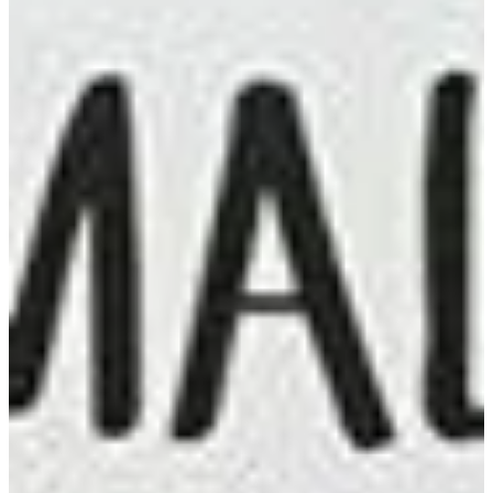
Na escola
Na família
Colunas
Conteúdos
Colecionáveis
Cursos On line
E-Books
Eventos