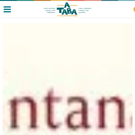
Livros
Resenhas
Clube de Leitores
Listas
Como ler?