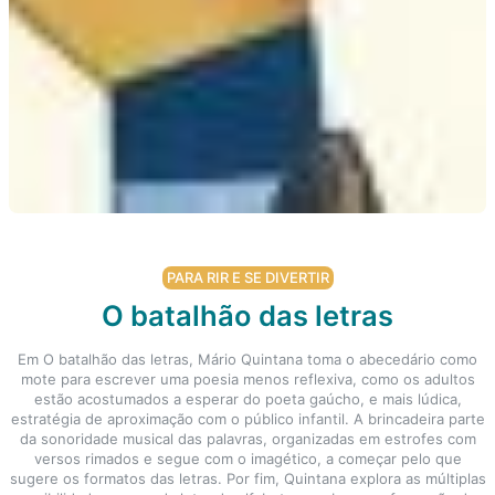
PARA RIR E SE DIVERTIR
O batalhão das letras
Em O batalhão das letras, Mário Quintana toma o abecedário como
mote para escrever uma poesia menos reflexiva, como os adultos
estão acostumados a esperar do poeta gaúcho, e mais lúdica,
estratégia de aproximação com o público infantil. A brincadeira parte
da sonoridade musical das palavras, organizadas em estrofes com
versos rimados e segue com o imagético, a começar pelo que
sugere os formatos das letras. Por fim, Quintana explora as múltiplas