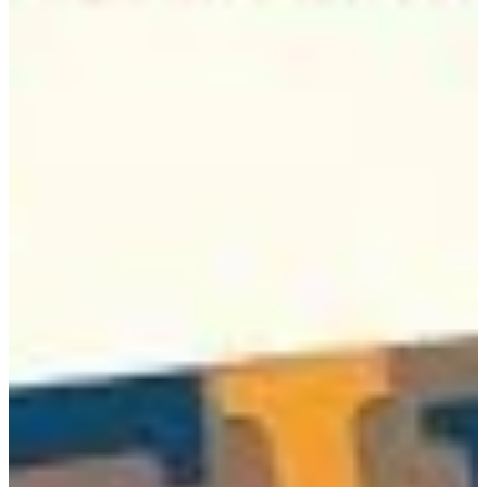
Na escola
Na família
Colunas
Conteúdos
Colecionáveis
Cursos On line
E-Books
Eventos