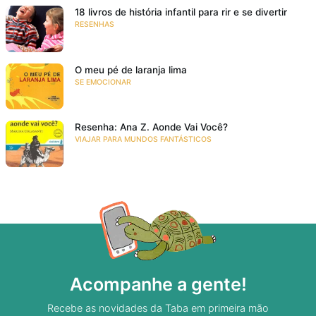
18 livros de história infantil para rir e se divertir
RESENHAS
O meu pé de laranja lima
SE EMOCIONAR
Resenha: Ana Z. Aonde Vai Você?
VIAJAR PARA MUNDOS FANTÁSTICOS
Acompanhe a gente!
Recebe as novidades da Taba em primeira mão