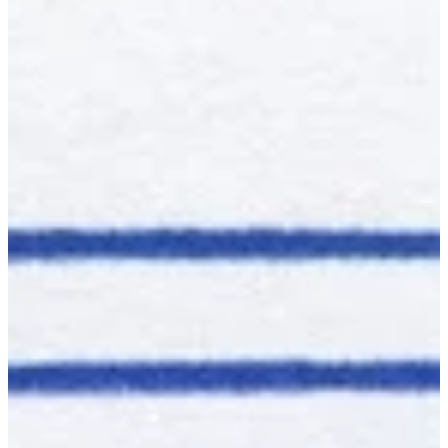
Na escola
Na família
Colunas
Conteúdos
Colecionáveis
Cursos On line
E-Books
Eventos