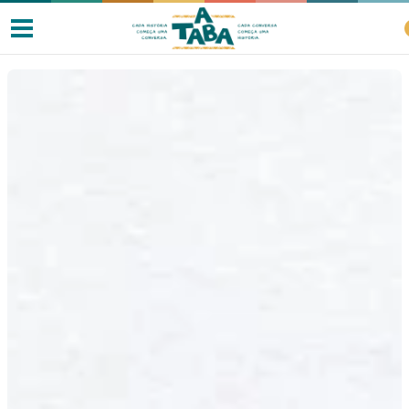
Livros
Resenhas
Clube de Leitores
Listas
Como ler?