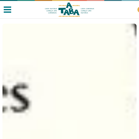
Livros
Resenhas
Clube de Leitores
Listas
Como ler?