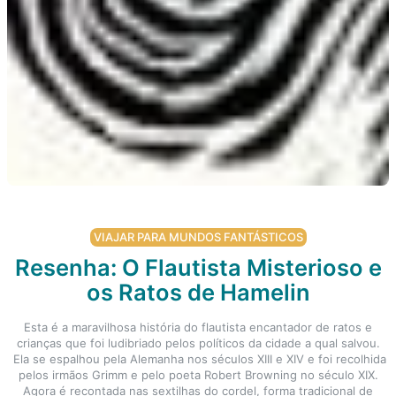
VIAJAR PARA MUNDOS FANTÁSTICOS
Resenha: O Flautista Misterioso e
os Ratos de Hamelin
Esta é a maravilhosa história do flautista encantador de ratos e
crianças que foi ludibriado pelos políticos da cidade a qual salvou.
Ela se espalhou pela Alemanha nos séculos XIII e XIV e foi recolhida
pelos irmãos Grimm e pelo poeta Robert Browning no século XIX.
Agora é recontada nas sextilhas do cordel, forma tradicional de