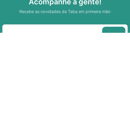
Acompanhe a gente!
Recebe as novidades da Taba em primeira mão
Sobre A Taba
Junte-se a nossa aldeia
Termos de uso