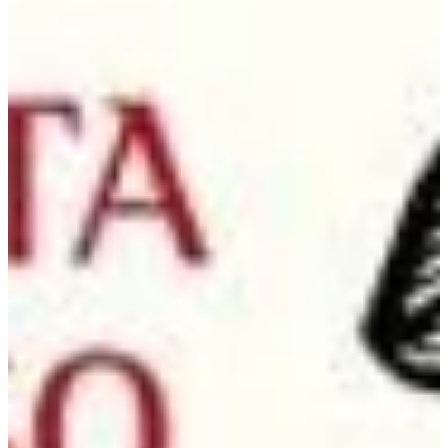
Na escola
Na família
Colunas
Conteúdos
Colecionáveis
Cursos On line
E-Books
Eventos