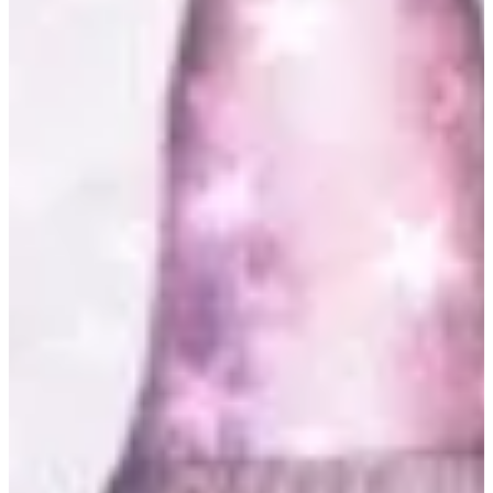
Na escola
Na família
Colunas
Conteúdos
Colecionáveis
Cursos On line
E-Books
Eventos