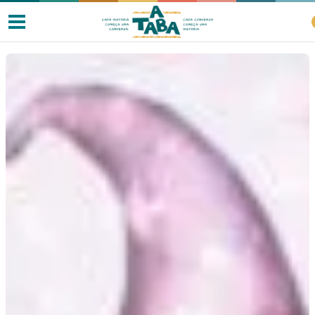
Livros
Resenhas
Clube de Leitores
Listas
Como ler?