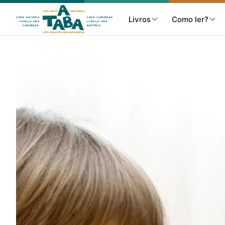
Livros
Como ler?
Livros
Resenhas
Clube de Leitores
Listas
Como ler?