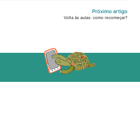
Próximo artigo
Volta às aulas: como recomeçar?
Acompanhe a gente!
ecebe as novidades da Taba em primeira m