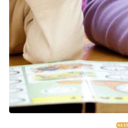
Podcast
Assine
Taba na Escola
NA E