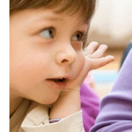
Na escola
Na família
Colunas
Conteúdos
Colecionáveis
Cursos On line
E-Books
Eventos