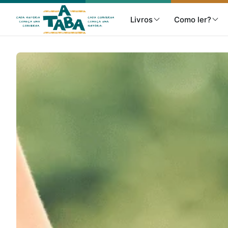
Livros
Como ler?
Livros
Resenhas
Clube de Leitores
Listas
Como ler?