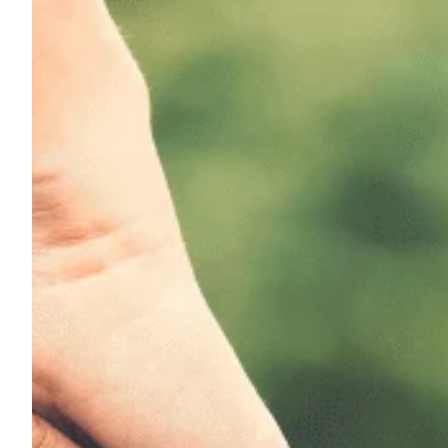
Na escola
Na família
Colunas
Conteúdos
Colecionáveis
Cursos On line
E-Books
Eventos