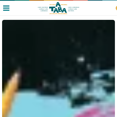
Livros
Resenhas
Clube de Leitores
Listas
Como ler?