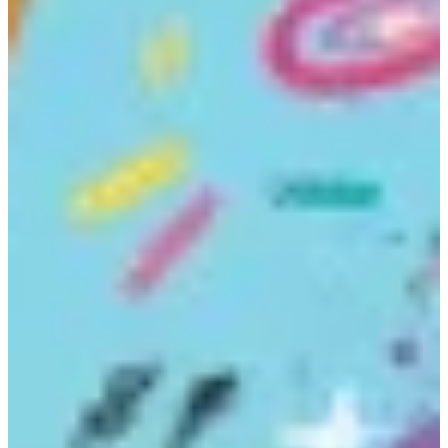
Na escola
Na família
Colunas
Conteúdos
Colecionáveis
Cursos On line
E-Books
Eventos