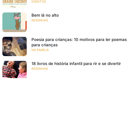
EVENTOS
Bem lá no alto
RESENHAS
Poesia para crianças: 10 motivos para ler poemas
para crianças
NA FAMÍLIA
18 livros de história infantil para rir e se divertir
RESENHAS
O meu pé de laranja lima
SE EMOCIONAR
Resenha: Ana Z. Aonde Vai Você?
VIAJAR PARA MUNDOS FANTÁSTICOS