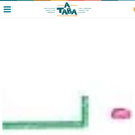
Livros
Resenhas
Clube de Leitores
Listas
Como ler?