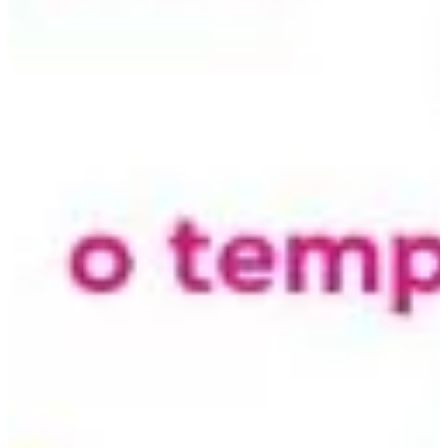
Na escola
Na família
Colunas
Conteúdos
Colecionáveis
Cursos On line
E-Books
Eventos