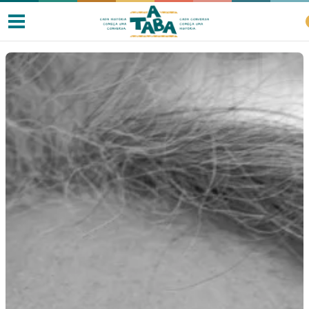
Livros
Resenhas
Clube de Leitores
Listas
Como ler?