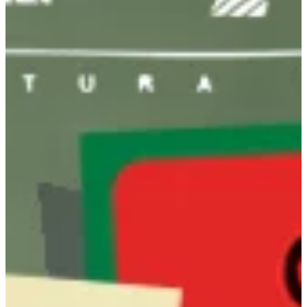
Na escola
Na família
Colunas
Conteúdos
Colecionáveis
Cursos On line
E-Books
Eventos