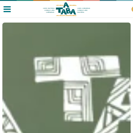
Livros
Resenhas
Clube de Leitores
Listas
Como ler?