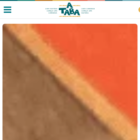
Livros
Resenhas
Clube de Leitores
Listas
Como ler?