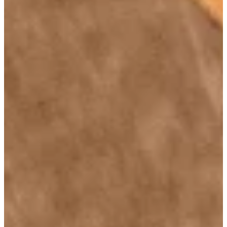
Na escola
Na família
Colunas
Conteúdos
Colecionáveis
Cursos On line
E-Books
Eventos