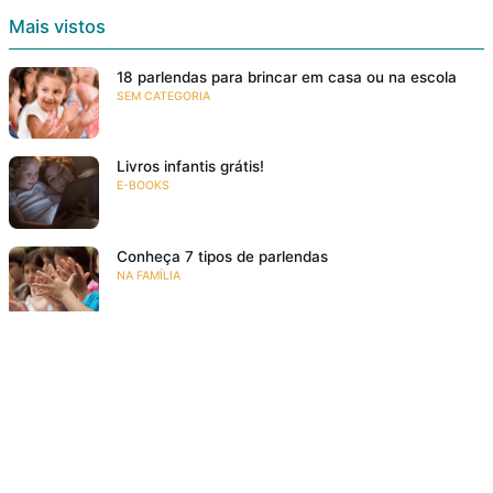
Mais vistos
18 parlendas para brincar em casa ou na escola
SEM CATEGORIA
Livros infantis grátis!
E-BOOKS
Conheça 7 tipos de parlendas
NA FAMÍLIA
Resumo: O Diário de Zlata: a Vida de Uma Menina
na Guerra
RESENHAS
O grande encontro – 7 autores da literatura infantil
e juvenil
EVENTOS