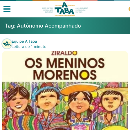
Tag:
Autônomo Acompanhado
Equipe A Taba
Leitura de 1 minuto
Livros
Resenhas
Clube de Leitores
Listas
Como ler?