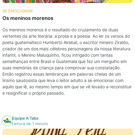
Na escola
SE EMOCIONAR
Os meninos morenos
Na família
Os meninos morenos é o resultado do cruzamento de duas
vertentes da arte literária: a prosa e a poesia. Ao ler os versos do
Colunas
poeta guatemalteco Humberto Ak’abal, o escritor mineiro Ziraldo,
criador de um dos mais célebres personagens da nossa literatura
Conteúdos
infantil, o Menino Maluquinho, ficou intrigado com tantas
semelhanças entre Brasil e Guatemala que fez um mergulho em
suas memórias de criança para comprovar sua constatação.
Colecionáveis
Então registrou essas lembranças em palavras cheias de um
lirismo saudosista que leva o leitor adulto a se emocionar com
aquilo que lê, ao mesmo tempo em que se vê levado a reconstituir
Cursos On line
e resignificar o próprio passado.
E-Books
Equipe A Taba
Leitura de 1 minuto
Eventos