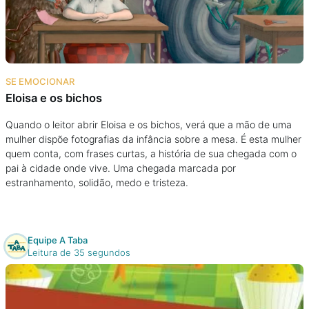
Podcast
Assine
SE EMOCIONAR
Taba na Escola
Eloisa e os bichos
Quando o leitor abrir Eloisa e os bichos, verá que a mão de uma
mulher dispõe fotografias da infância sobre a mesa. É esta mulher
quem conta, com frases curtas, a história de sua chegada com o
pai à cidade onde vive. Uma chegada marcada por
estranhamento, solidão, medo e tristeza.
Equipe A Taba
Leitura de 35 segundos