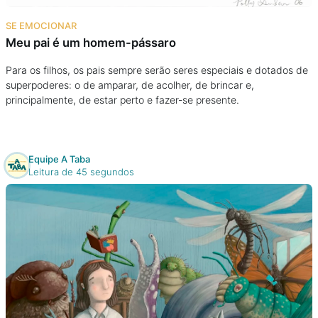
Na escola
SE EMOCIONAR
Meu pai é um homem-pássaro
Na família
Para os filhos, os pais sempre serão seres especiais e dotados de
superpoderes: o de amparar, de acolher, de brincar e,
Colunas
principalmente, de estar perto e fazer-se presente.
Conteúdos
Equipe A Taba
Colecionáveis
Leitura de 45 segundos
Cursos On line
E-Books
Eventos