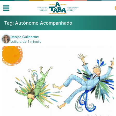
Tag:
Autônomo Acompanhado
Denise Guilherme
Leitura de 1 minuto
Livros
Resenhas
Clube de Leitores
Listas
Como ler?