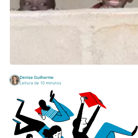
Na escola
Na família
Colunas
Conteúdos
Denise Guilherme
Colecionáveis
Leitura de 10 minutos
Cursos On line
E-Books
Eventos