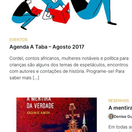
Podcast
Assine
EVENTOS
Agenda A Taba – Agosto 2017
Taba na Escola
Cordel, contos africanos, mulheres notáveis e política para
crianças são alguns dos temas de espetáculos, encontros
com autores e contações de história. Programe-se! Para
saber mais […]
RESENHAS
A mentir
Denise Gu
Em todas as