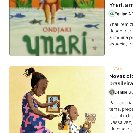
Ynari, a 
Equipe A 
Ynari tem 
desde o se
a menina pa
especial, o
LISTAS
Novas dic
brasileira
Denise Gu
Para amplia
tema, prepa
resenhados
Dessa vez, 
africana e 