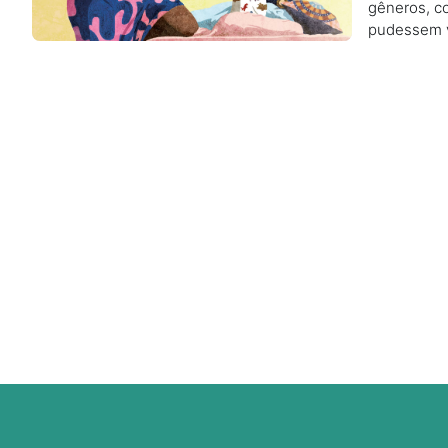
gêneros, co
pudessem v