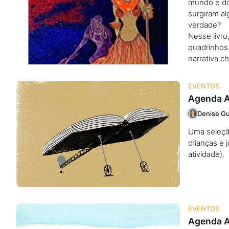
mundo e do
surgiram a
verdade?
Nesse livro
quadrinhos
narrativa c
EVENTOS
Agenda A
Denise Gu
Uma seleção 
crianças e 
atividade)
EVENTOS
Agenda A