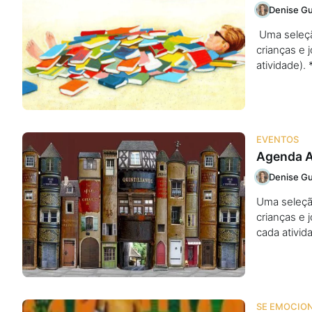
Denise Gu
Uma seleção
crianças e 
atividade)
EVENTOS
Agenda A
Denise Gu
Uma seleção 
crianças e 
cada ativi
SE EMOCIO