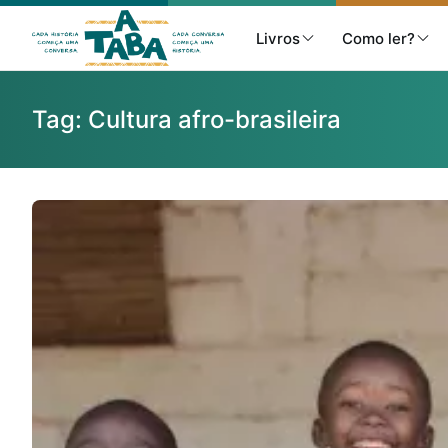
Livros
Como ler?
Tag:
Cultura afro-brasileira
Livros
Resenhas
Clube de Leitores
Listas
Como ler?