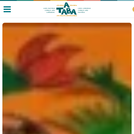
Livros
Resenhas
Clube de Leitores
Listas
Como ler?