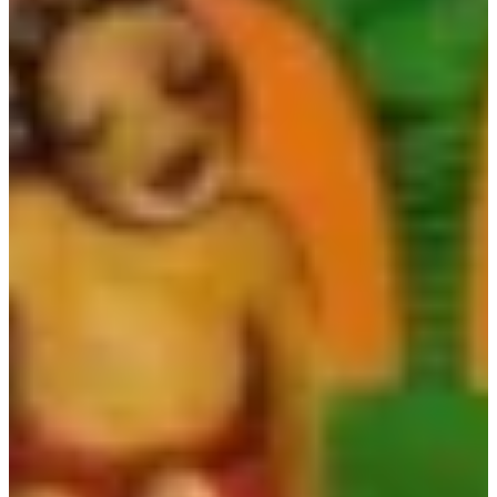
Na escola
Na família
Colunas
Conteúdos
Colecionáveis
Cursos On line
E-Books
Eventos