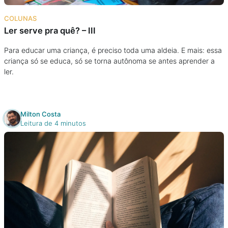
Na escola
COLUNAS
Ler serve pra quê? – III
Na família
Para educar uma criança, é preciso toda uma aldeia. E mais: essa
criança só se educa, só se torna autônoma se antes aprender a
Colunas
ler.
Conteúdos
Milton Costa
Colecionáveis
Leitura de 4 minutos
Cursos On line
E-Books
Eventos