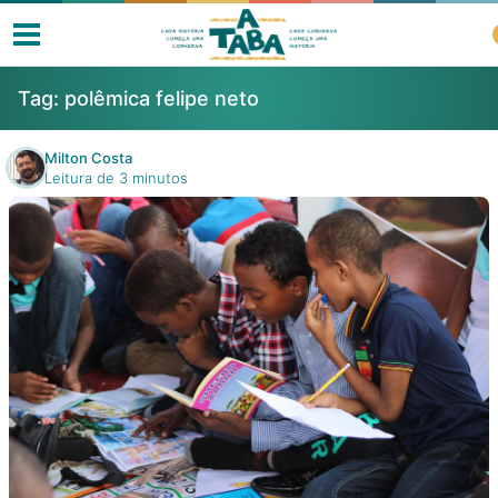
Tag:
polêmica felipe neto
Milton Costa
Leitura de 3 minutos
Livros
Resenhas
Clube de Leitores
Listas
Como ler?