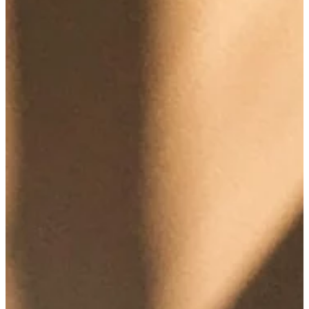
Na escola
Na família
Colunas
Conteúdos
Colecionáveis
Cursos On line
E-Books
Eventos