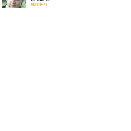
RESENHAS
O grande encontro – 7 autores da literatura infantil
e juvenil
EVENTOS
Bem lá no alto
RESENHAS
Poesia para crianças: 10 motivos para ler poemas
para crianças
NA FAMÍLIA
18 livros de história infantil para rir e se divertir
RESENHAS
O meu pé de laranja lima
SE EMOCIONAR