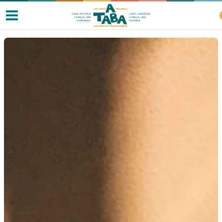
Livros
Resenhas
Clube de Leitores
Listas
Como ler?