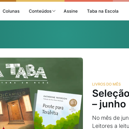
Colunas
Conteúdos
Assine
Taba na Escola
LIVROS DO MÊS
Seleção
– junho
No mês de jun
Leitores a leit