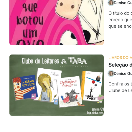
Denise Gu
O título do 
enredo que 
que se enc
LIVROS DO 
Seleção d
Denise Gu
Confira os 
Clube de Le