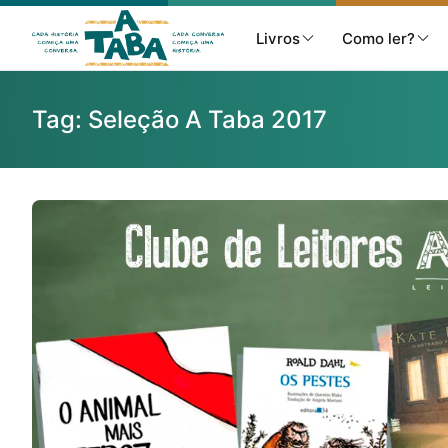
Livros
Como ler?
Tag:
Seleção A Taba 2017
Livros
Resenhas
Clube de Leitores
Listas
Como ler?