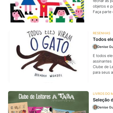
fechar as p
objetos e p
Faça parte 
RESENHAS
Todos ele
Denise Gu
E todos ele
assinantes
Clube de Le
para seus a
LIVROS DO 
Seleção d
Denise Gu