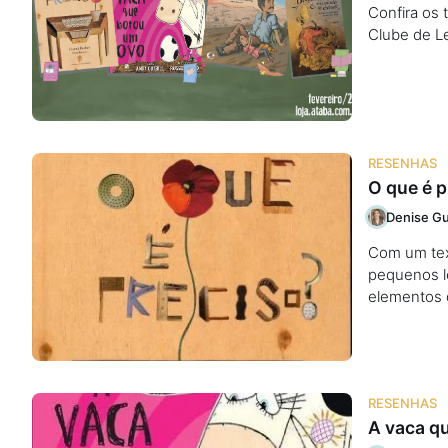
Confira os 
Clube de Le
RESENHAS
O que é p
Denise Gu
Com um text
pequenos le
elementos 
RESENHAS
A vaca q