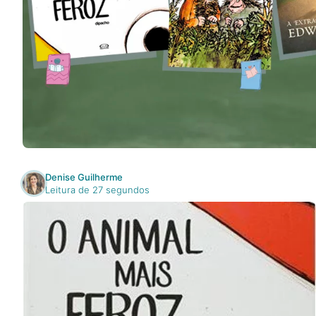
Na escola
Na família
Colunas
Conteúdos
Denise Guilherme
Colecionáveis
Leitura de 27 segundos
Cursos On line
E-Books
Eventos