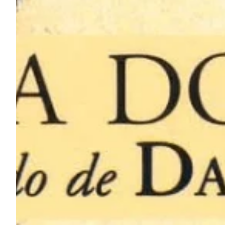
Na escola
Na família
Colunas
Conteúdos
Colecionáveis
Cursos On line
E-Books
Eventos