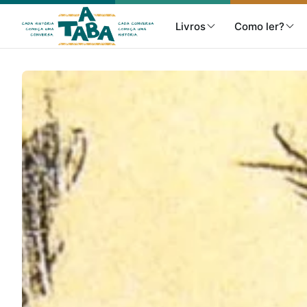
Livros
Como ler?
Livros
Resenhas
Clube de Leitores
Listas
Como ler?