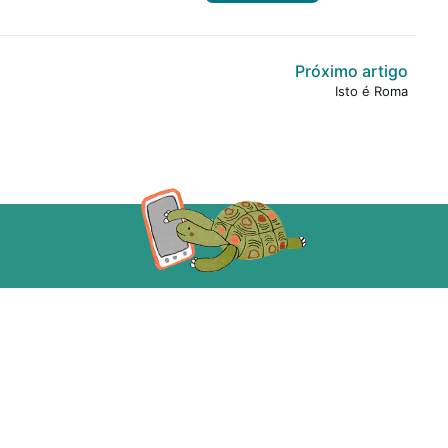
Próximo artigo
Isto é Roma
Acompanhe a gente!
ecebe as novidades da Taba em primeira m