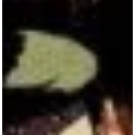
Na escola
Na família
Colunas
Conteúdos
Colecionáveis
Cursos On line
E-Books
Eventos