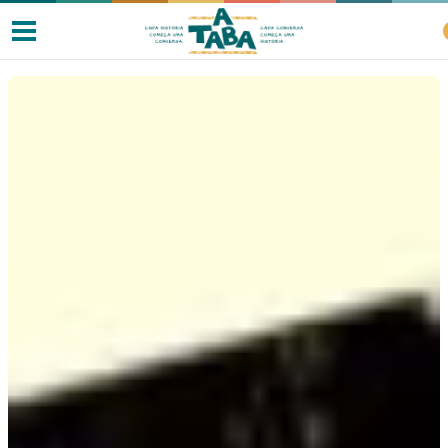
Livros
Resenhas
Clube de Leitores
Listas
Como ler?