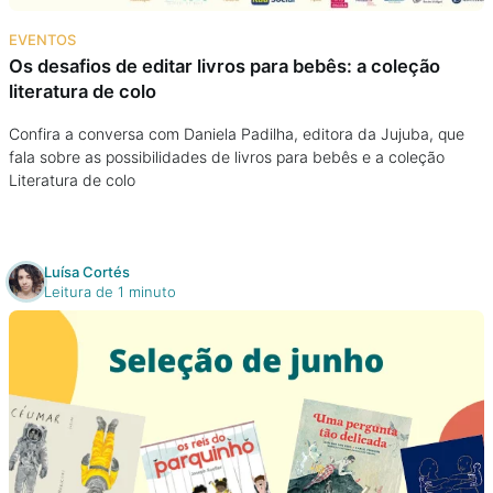
Na escola
EVENTOS
Os desafios de editar livros para bebês: a coleção
Na família
literatura de colo
Colunas
Confira a conversa com Daniela Padilha, editora da Jujuba, que
fala sobre as possibilidades de livros para bebês e a coleção
Literatura de colo
Conteúdos
Colecionáveis
Luísa Cortés
Leitura de 1 minuto
Cursos On line
E-Books
Eventos