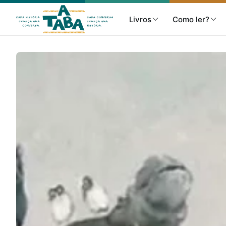
Livros
Como ler?
Livros
Resenhas
Clube de Leitores
Listas
Como ler?