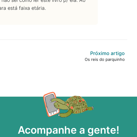
não sei como ler este livro p/ ela. Ao
a está faixa etária.
Próximo artigo
Os reis do parquinho
Acompanhe a gente!