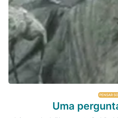
Podcast
Assine
Taba na Escola
PENSAR SO
Uma pergunta