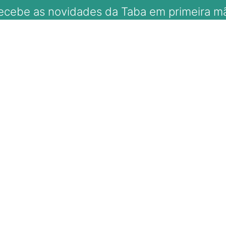
ecebe as novidades da Taba em primeira m
ale com A Taba
98166-1218 (WhatsApp)