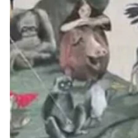
Na escola
Na família
Colunas
Conteúdos
Colecionáveis
Cursos On line
E-Books
Eventos