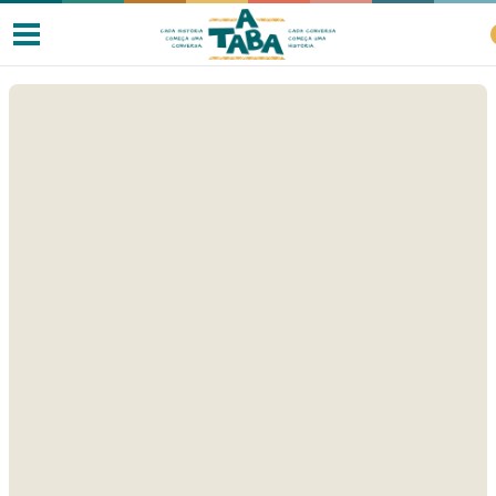
Livros
Resenhas
Clube de Leitores
Listas
Como ler?