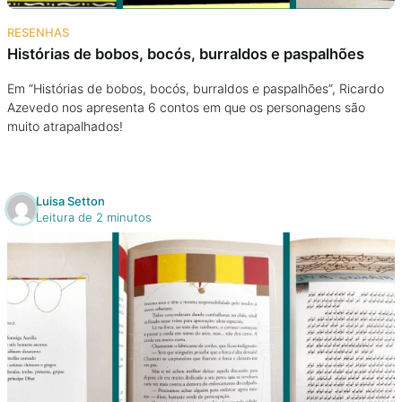
Na escola
RESENHAS
Histórias de bobos, bocós, burraldos e paspalhões
Na família
Em “Histórias de bobos, bocós, burraldos e paspalhões”, Ricardo
Azevedo nos apresenta 6 contos em que os personagens são
Colunas
muito atrapalhados!
Conteúdos
Luisa Setton
Colecionáveis
Leitura de 2 minutos
Cursos On line
E-Books
Eventos