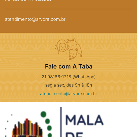
atendimento@arvore.com.br
Fale com A Taba
21 98166-1218 (WhatsApp)
seg a sex, das 9h à 18h
atendimento@arvore.com.br