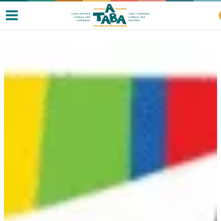
Livros
Resenhas
Clube de Leitores
Listas
Como ler?