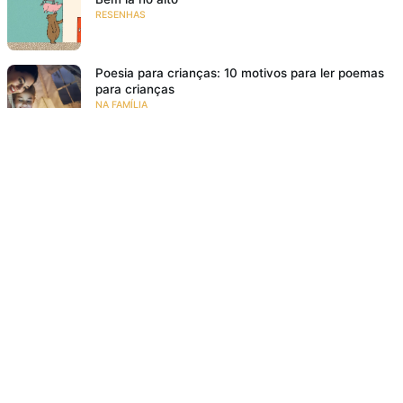
RESENHAS
Poesia para crianças: 10 motivos para ler poemas
para crianças
NA FAMÍLIA
18 livros de história infantil para rir e se divertir
RESENHAS
O meu pé de laranja lima
SE EMOCIONAR
Resenha: Ana Z. Aonde Vai Você?
VIAJAR PARA MUNDOS FANTÁSTICOS