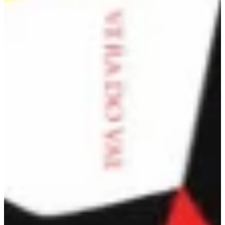
Na escola
Na família
Colunas
Conteúdos
Colecionáveis
Cursos On line
E-Books
Eventos