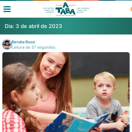
Dia:
3 de abril de 2023
Renata Rossi
Leitura de 57 segundos
Livros
Resenhas
Clube de Leitores
Listas
Como ler?