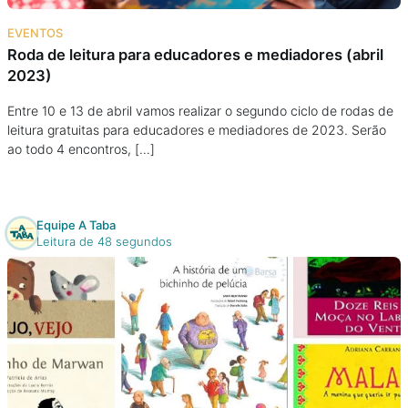
Na escola
EVENTOS
Roda de leitura para educadores e mediadores (abril
Na família
2023)
Colunas
Entre 10 e 13 de abril vamos realizar o segundo ciclo de rodas de
leitura gratuitas para educadores e mediadores de 2023. Serão
ao todo 4 encontros, […]
Conteúdos
Colecionáveis
Equipe A Taba
Leitura de 48 segundos
Cursos On line
E-Books
Eventos