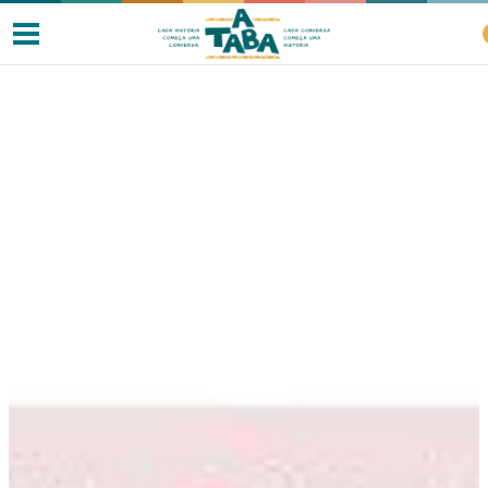
Livros
Resenhas
Clube de Leitores
Listas
Como ler?