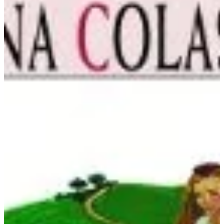
Na escola
Na família
Colunas
Conteúdos
Colecionáveis
Cursos On line
E-Books
Eventos