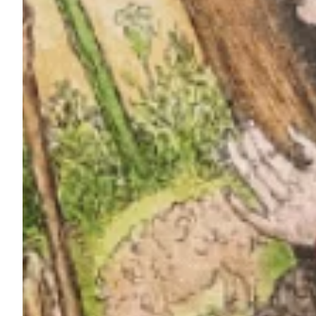
Na escola
Na família
Colunas
Conteúdos
Colecionáveis
Cursos On line
E-Books
Eventos