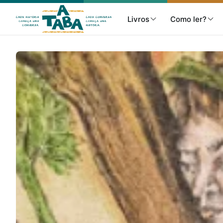
Livros
Como ler?
Livros
Resenhas
Clube de Leitores
Listas
Como ler?