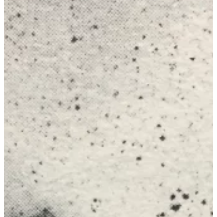
Na escola
Na família
Colunas
Conteúdos
Colecionáveis
Cursos On line
E-Books
Eventos