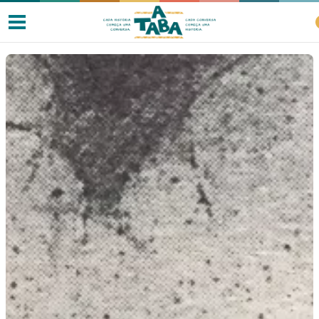
Livros
Resenhas
Clube de Leitores
Listas
Como ler?