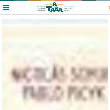
Livros
Resenhas
Clube de Leitores
Listas
Como ler?