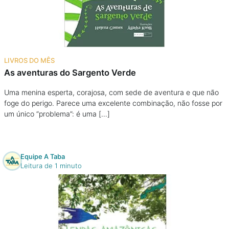
Podcast
Assine
LIVROS DO MÊS
Taba na Escola
As aventuras do Sargento Verde
Uma menina esperta, corajosa, com sede de aventura e que não
foge do perigo. Parece uma excelente combinação, não fosse por
um único “problema”: é uma […]
Equipe A Taba
Leitura de 1 minuto