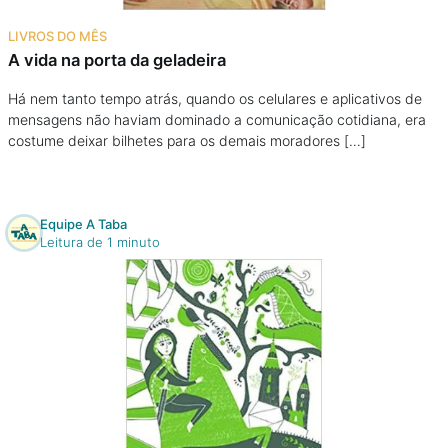
Na escola
LIVROS DO MÊS
A vida na porta da geladeira
Na família
Há nem tanto tempo atrás, quando os celulares e aplicativos de
mensagens não haviam dominado a comunicação cotidiana, era
Colunas
costume deixar bilhetes para os demais moradores […]
Conteúdos
Equipe A Taba
Colecionáveis
Leitura de 1 minuto
Cursos On line
E-Books
Eventos