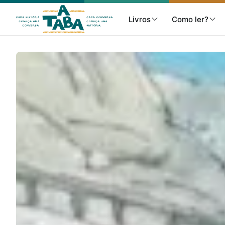
Livros
Como ler?
Livros
Resenhas
Clube de Leitores
Listas
Como ler?