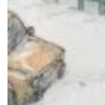
Na escola
Na família
Colunas
Conteúdos
Colecionáveis
Cursos On line
E-Books
Eventos