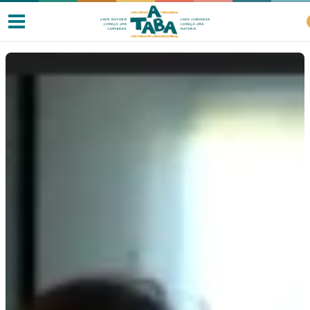
Livros
Resenhas
Clube de Leitores
Listas
Como ler?