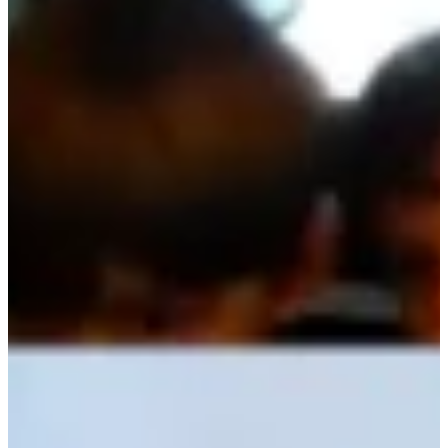
Na escola
Na família
Colunas
Conteúdos
Colecionáveis
Cursos On line
E-Books
Eventos