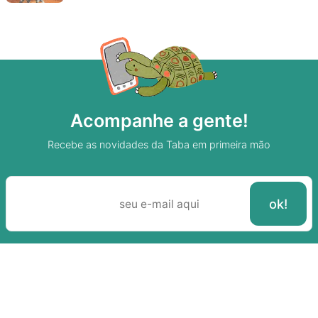
Acompanhe a gente!
Recebe as novidades da Taba em primeira mão
Sobre A Taba