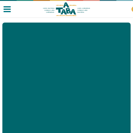
Livros
Resenhas
Clube de Leitores
Listas
Como ler?