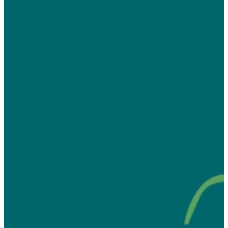
Na escola
Na família
Colunas
Conteúdos
Colecionáveis
Cursos On line
E-Books
Eventos